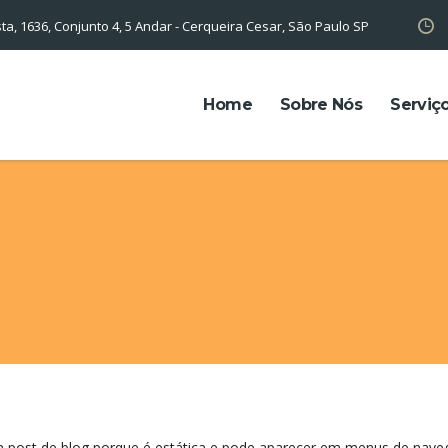
sta, 1636, Conjunto 4, 5 Andar - Cerqueira Cesar, São Paulo SP
Home
Sobre Nós
Serviç
m post de blog porque é estática e pode aparecer em menus de naveg