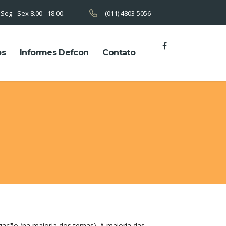
Seg - Sex 8.00 - 18.00.
(011) 4803-5056
os
Informes Defcon
Contato
ação (na maioria dos temas). A maioria das