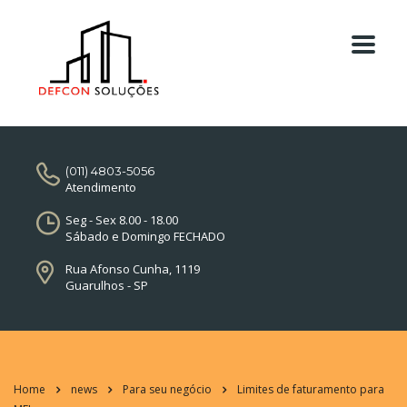
(011) 4803-5056
Atendimento
Seg - Sex 8.00 - 18.00
Sábado e Domingo FECHADO
Rua Afonso Cunha, 1119
Guarulhos - SP
Home
news
Para seu negócio
Limites de faturamento para